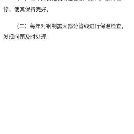
修，使其保持完好。
（
二
）每年对钢制露天部分管线进行保温检查，
发现问题及时处理。
（三）每年冬夏两季对中央空调进行调试检修，
发现问题及时处理，使其保持正常运行。
五、停用电梯每月保养、运行一次，运行电梯每
半月检修保养一次。