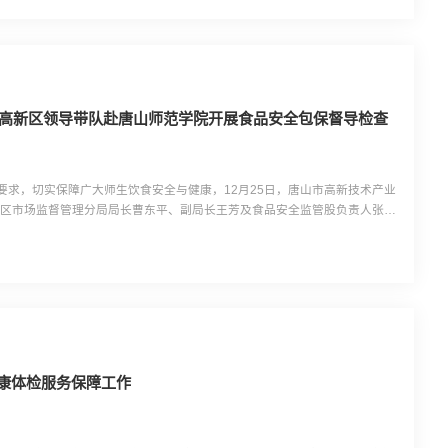
—高新区领导带队赴唐山师范学院开展食品安全包保督导检查
要求，切实保障广大师生饮食安全与健康，12月25日，唐山市高新技术产业
新区市场监督管理分局局长曹东平、副局长王芳及食品安全监管股负责人张悦
区开展食品安全包保督导检查。唐山师范学院后勤基建处处长靳铎，副处长李
覆盖全区、层级对应的食品安全包保责任体系的具体实践。...
健康体检服务保障工作