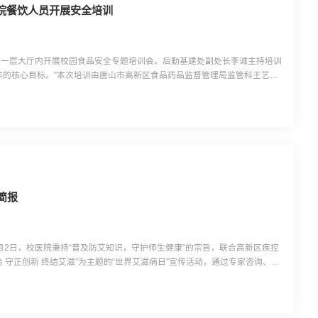
院餐饮人员开展安全培训
三食堂一层大厅内开展校园食品安全专题培训会。后勤基建处副处长李诚主持培训
作的核心目标。”本次培训由唐山市高新区食品药品监督管理局监管科王艺瑾
。培训聚焦《企业落实食品安全主体责任监督管理规定》和《餐饮服务食品安
购验收、加工过程控制、食品留样管理、“三防”设施配置...
简报
2月2日，校医院秉持“普及防艾知识，守护师生健康”的宗旨，联合高新区疾控
 守正创新 终结艾滋”为主题的“世界艾滋病日”宣传活动，通过专家咨询、知
传资料，有效提升了学生防艾防护意识与技能，为构建健康校园筑牢防线。以
2日，校医院联合高新区疾控中心在食堂东侧设置宣传咨询...