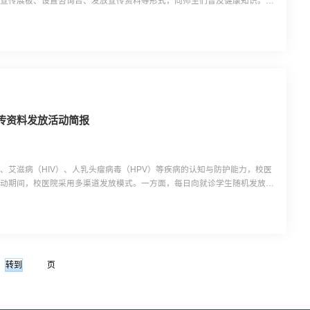
放宣传展板、设置咨询台、发放宣传资料等形式，向师生们普及健康知识。在
与 共享服务”主题，详细讲解了常见精神心理问题的识别、预防及应对方法，
对精神心理问题的偏见与歧视。食品卫生安全方面，着重强...
传资料发放活动简报
、艾滋病（HIV）、人乳头瘤病毒（HPV）等疾病的认知与防护能力，校医
活动期间，校医院采用多渠道发放模式。一方面，每日向就诊学生随机发放宣
康知识；另一方面，在食堂东侧设置固定发放点，面向广大学生群体进行发
“中国妇女发展基金会和中国家庭教育学会”联合印制的涵盖肺...
页