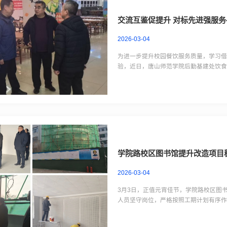
交流互鉴促提升 对标先进强服
参观调研
2026-03-04
为进一步提升校园餐饮服务质量，学习
验，近日，唐山师范学院后勤基建处饮
与交流学习。华北理工大学后勤服务中
厅、后厨操作间、食材仓储区、餐具洗消
学院路校区图书馆提升改造项目
2026-03-04
3月3日，正值元宵佳节，学院路校区图
人员坚守岗位，严格按照工期计划有序
况。校领导强调，图书馆改造是优化校
务，确保项目高效有序推进，早日为师