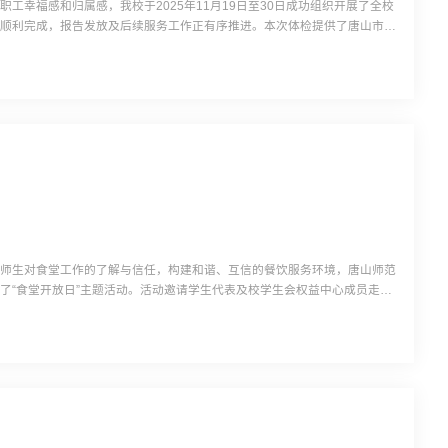
工幸福感和归属感，我校于2025年11月19日至30日成功组织开展了全校
已顺利完成，报告发放及后续服务工作正有序推进。本次体检提供了唐山市中
机构供教职工自主选择，充分满足了不同教职工的需求。体检期间，校医院工
体检流程衔接顺畅、服务保障到位，共有798名教职工参加了此...
进师生对食堂工作的了解与信任，构建和谐、互信的餐饮服务环境，唐山师范
了“食堂开放日”主题活动。活动邀请学生代表及校学生会权益中心成员走进
受食品从原材料到餐桌的全过程。活动当日，代表们在饮食中心工作人员的引
库、蔬菜加工间、肉类加工间、烹饪操作间、餐具洗消间...