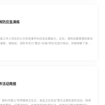
消防应急演练
食堂工作人员应对火灾突发事件的应急处置能力，近日，我校后勤管理处联合
演练。演练前，消防专员以“理论+实操”的形式进行培训，详细讲解了食堂
、油烟管道起火）、初期火灾扑救方法、疏散逃生注意事项及灭火器、消火栓
心应急技能。下午3时，演习正式开始。模拟场景设定为食...
传活动简报
疾控，顺利开展以“世界精神卫生日、食品卫生安全”等为主题的宣传活动，取得