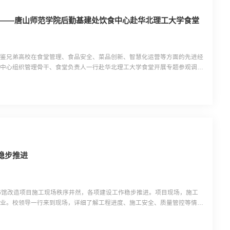
务——唐山师范学院后勤基建处饮食中心赴华北理工大学食堂
借鉴兄弟高校在食堂管理、食品安全、菜品创新、智慧化运营等方面的先进经
食中心组织管理骨干、食堂负责人一行赴华北理工大学食堂开展专题参观调研
心相关负责人陪同调研。调研团队先后实地走访华北理工大学学生食堂就餐大
间、清真餐厅及智慧食堂管理区域，现场观摩食堂标准化运营...
稳步推进
书馆改造项目施工现场秩序井然，各项建设工作稳步推进。项目现场，施工
作业。校领导一行来到现场，详细了解工程进度、施工安全、质量管控等情
园学习环境、服务师生的重要工程，要科学组织施工，精细落实各项建设任
生营造更加舒适、现代的阅读学习环境