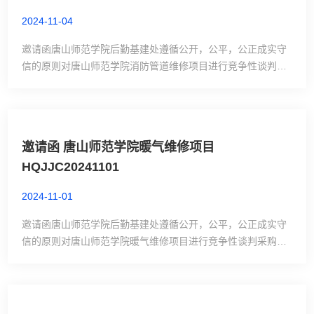
2024-11-04
邀请函唐山师范学院后勤基建处遵循公开，公平，公正成实守
信的原则对唐山师范学院消防管道维修项目进行竞争性谈判采
购。欢迎具有完成本项目能力的供应商参加谈判活动。1、采
购项目名称：唐山师范学院消防管道维修项目2、项目完成期
限：15天。3、项目供货地点：唐山师范学院。4、供应商资格
要求：持有相关营业执照复印件(盖红章)并带公司印章。5、评
邀请函 唐山师范学院暖气维修项目
审办法：现场报价，最低评标价法。6、项目控制价：24000元
HQJJC20241101
7、内容及预算：唐山...
2024-11-01
邀请函唐山师范学院后勤基建处遵循公开，公平，公正成实守
信的原则对唐山师范学院暖气维修项目进行竞争性谈判采购。
欢迎具有完成本项目能力的供应商参加谈判活动。1、采购项
目名称： 唐山师范学院暖气维修项目2、项目完成期限：15
天。3、项目供货地点：唐山师范学院。4、供应商资格要求：
持有相关营业执照复印件(盖红章)并带公司印章。5、评审办