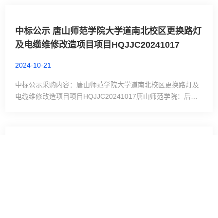
目2、项目完成期限：15天。3、项目供货地点：唐山师范学院
大学道校区。4、供应商资格要求：持有相关营业执照复印件
中标公示 唐山师范学院大学道南北校区更换路灯
(盖红章)并带公司印章。5、评审办法：现场报价，最低评标价
及电缆维修改造项目项目HQJJC20241017
法。6、项目控制价：480...
2024-10-21
中标公示采购内容：唐山师范学院大学道南北校区更换路灯及
电缆维修改造项目项目HQJJC20241017唐山师范学院：后勤
基建处 采购公告期：2024年10 月17 日至10月21日中标单
位：唐山紫嫣物业服务有限公司 法人：李蕊 身份证号：
130203XXXXXXXX0927 中标金额：29000元。 定标日期：
2024年 10月21日 受理质疑电话：0315-33963979 评审委员
邀请函 唐山师范学院大学道南北校区更换路灯及
会成员名单：李丽山 李诚、李
电缆维修改造项目HQJJC20241017
2024-10-17
邀请函 唐山师范学院后勤基建处遵循公开，公平，公正成实
守信的原则对唐山师范学院大学道南北校区更换路灯及电缆维