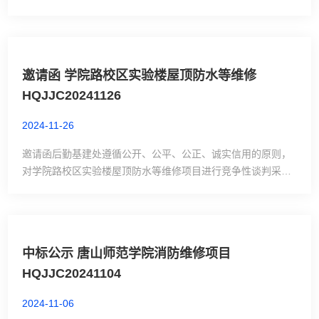
身份证号：410727XXXX04235318中标价：24760元定标日
期：2024年11月28日开标地点：主楼306受理质疑电话：
18633405038评审委员会成员名单：李丽山、李诚、唐佳
邀请函 学院路校区实验楼屋顶防水等维修
HQJJC20241126
2024-11-26
邀请函后勤基建处遵循公开、公平、公正、诚实信用的原则，
对学院路校区实验楼屋顶防水等维修项目进行竞争性谈判采
购，欢迎具有完成本项目能力的供应商参加谈判活动。1、采
购项目名称：学院路校区实验楼屋顶防水等维修
HQJJC202411262、项目供货地点：唐山师范学院学院路校区
实验楼3、供应商资格基本要求：持有相关营业执照复印件
中标公示 唐山师范学院消防维修项目
（盖红章）4、评审办法：现场报价，最低评标价法5、内容及
HQJJC20241104
预算：实验楼五层屋顶、六层屋顶局部防水...
2024-11-06