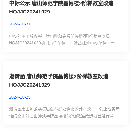
中标公示 唐山师范学院晶博楼2阶梯教室改造
法：现场报价，最低评标价法。6、项目控制价：25000元7、
HQJJC20241029
内容及预算：唐山师范学院...
2024-10-31
中标公示采购内容：唐山师范学院晶博楼2阶梯教室改造
HQJJC20241029项目责任单位：后勤基建处中标单位：唐山
志友装饰装修有限公司法人： 杨蕊身份证号：
13130202XXXXXXXX3021中标金额：45695元定标日期：
2024年10月31日受理质疑电话：0315-3863979评审委员会成
员名单：李丽山 李诚 唐佳
邀请函 唐山师范学院晶博楼2阶梯教室改造
HQJJC20241029
2024-10-29
邀请函唐山师范学院后勤基建处遵循公开，公平，公正成实守
信的原则对唐山师范学院晶博楼2阶梯教室改造项目进行竞争
性谈判采购。欢迎具有完成本项目能力的供应商参加谈判活
动。1、采购项目名称：唐山师范学院晶博楼2阶梯教室改造项