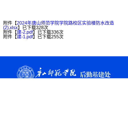
附件【
2024年唐山师范学院学院路校区实验楼防水改造
(2).xlsx
】已下载
328
次
附件【
建-2.pdf
】已下载
336
次
附件【
建-1.pdf
】已下载
255
次
地址：唐山市建设北路156号
邮编： 063000
报修电话：0315-3863211
办公室电话：0315-3863179
校外链接
校内链接